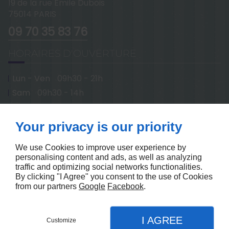
19 de la rue Emile Dubois
75014
PARIS
09 70 35 83 76
HORAIRES D'OUVERTURE
Lun - Ven
09h30 - 21h
Sam
09h30 - 14h
À PROPOS
Your privacy is our priority
Accueil
Mentions légales
Contactez-nous
Plan du site
We use Cookies to improve user experience by
personalising content and ads, as well as analyzing
SUIVEZ NOUS
traffic and optimizing social networks functionalities.
By clicking "I Agree" you consent to the use of Cookies
from our partners
Google
Facebook
.
I AGREE
Customize